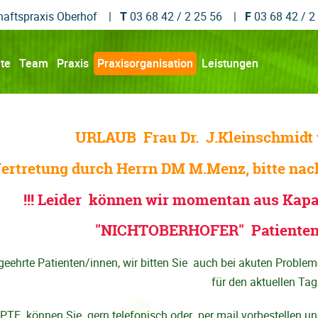
haftspraxis Oberhof |
T
03 68 42 / 2 25 56 |
F
03 68 42 / 2
ite
Team
Praxis
Praxisorganisation
Leistungen
URLAUB Frau Dr. J.Kleinschmidt v
ertretung durch Herrn DM M.Menz, bitte nach
!!! Leider können wir momentan aus Kap
"NICHTOBERHOFER" Patienten
geehrte Patienten/innen, wir bitten Sie auch bei akuten Probl
für den aktuellen Ta
TE können Sie gern telefonisch oder per mail vorbestellen u