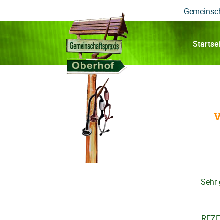
Gemeinsc
Startse
V
Sehr 
REZEP