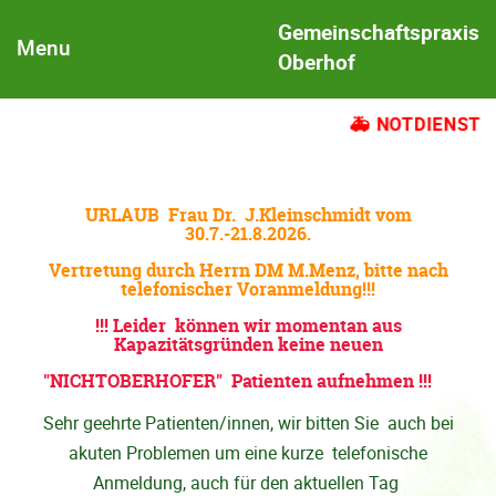
Gemeinschaftspraxis
Menu
Oberhof
NOTDIENST
URLAUB Frau Dr. J.Kleinschmidt vom
30.7.-21.8.2026.
Vertretung durch Herrn DM M.Menz, bitte nach
telefonischer Voranmeldung!!!
!!! Leider können wir momentan aus
Kapazitätsgründen keine neuen
"NICHTOBERHOFER" Patienten aufnehmen !!!
Sehr geehrte Patienten/innen, wir bitten Sie auch bei
akuten Problemen um eine kurze telefonische
Anmeldung, auch für den aktuellen Tag